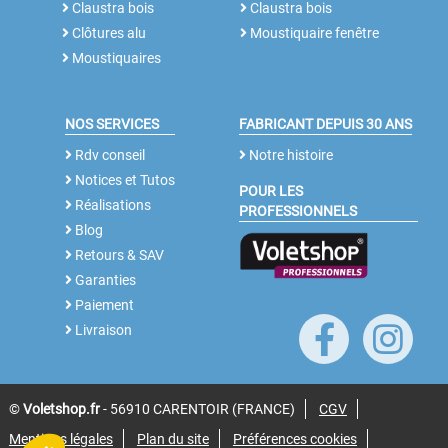
Claustra bois
Claustra bois
Clôtures alu
Moustiquaire fenêtre
Moustiquaires
NOS SERVICES
FABRICANT DEPUIS 30 ANS
Rdv conseil
Notre histoire
Notices et Tutos
POUR LES
Réalisations
PROFESSIONNELS
Blog
Retours & SAV
Garanties
Paiement
Livraison
©
Voletshop.fr
- 56910 CARENTOIR (FRANCE)
CGV
Mentions légales
Plan du site
Préférences cookies