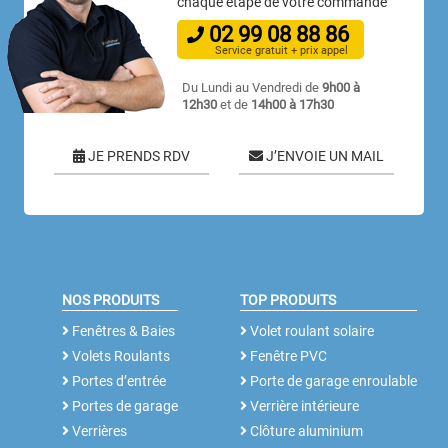
chaque étape de votre commande
02
99
08
88
86
Service gratuit + prix appel
Du Lundi au Vendredi de
9h00 à
12h30
et de
14h00 à 17h30
JE PRENDS RDV
J’ENVOIE UN MAIL
NOS PRODUITS
TOP PRODUITS
Fenêtres & Baies
Volet roulant solaire
Volets Roulants
Fenêtre PVC
Portes d’entrée
Porte de garage enroulable
Portes de garage
Verrière intérieure
Verrières
Clôture aluminium