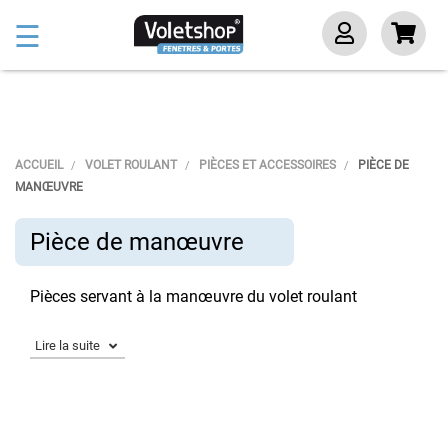
Basculer
☰
la
navigation
ACCUEIL
VOLET ROULANT
PIÈCES ET ACCESSOIRES
PIÈCE DE
MANŒUVRE
Pièce de manœuvre
Pièces servant à la manœuvre du volet roulant