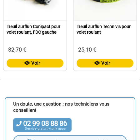
Treuil Zurfluh Conipact pour
Treuil Zurfluh Technivis pour
volet roulant, FDC gauche
volet roulant
32,70 €
25,10 €
Voir
Voir
Un doute, une question : nos techniciens vous
conseillent
02
99
08
88
86
Service gratuit + prix appel