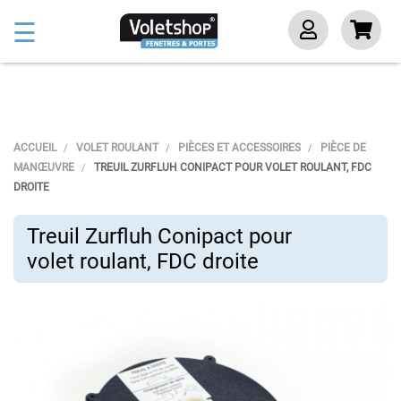
Basculer
☰
la
navigation
ACCUEIL
VOLET ROULANT
PIÈCES ET ACCESSOIRES
PIÈCE DE
MANŒUVRE
TREUIL ZURFLUH CONIPACT POUR VOLET ROULANT, FDC
DROITE
Treuil Zurfluh Conipact pour
volet roulant, FDC droite