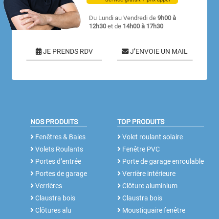
Du Lundi au Vendredi de
9h00 à
12h30
et de
14h00 à 17h30
JE PRENDS RDV
J’ENVOIE UN MAIL
NOS PRODUITS
TOP PRODUITS
Fenêtres & Baies
Volet roulant solaire
Volets Roulants
Fenêtre PVC
Portes d’entrée
Porte de garage enroulable
Portes de garage
Verrière intérieure
Verrières
Clôture aluminium
Claustra bois
Claustra bois
Clôtures alu
Moustiquaire fenêtre