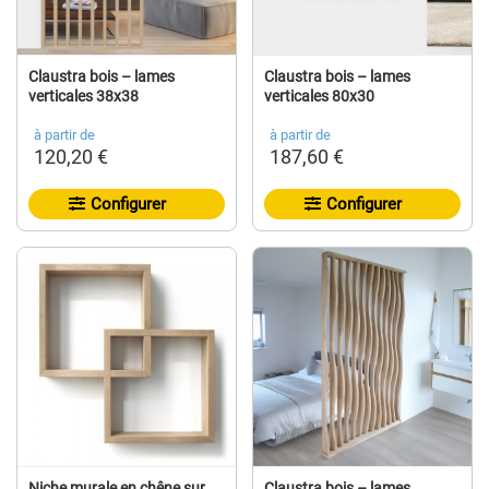
Claustra bois – lames
Claustra bois – lames
verticales 38x38
verticales 80x30
à partir de
à partir de
120,20 €
187,60 €
Configurer
Configurer
Niche murale en chêne sur
Claustra bois – lames