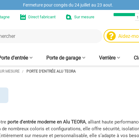
Fermeture pour congés du 24 juillet au 23 aout.
etagne
Direct fabricant
Sur mesure
Aidez-mo
Porte d'entrée
Porte de garage
Verrière
Cl
SUR MESURE
PORTE D'ENTRÉE ALU TEORA
Moteurs et automat
Niche murale en chê
Ve
 - sur mesure
trée aluminium
aire fenêtre
Porte de garage enroulable
Volet roulant sans coffre
Fenêtre PVC sur mesure
Clôtures alu design
Tasseaux muraux
Cloison verrière - sur mesure
Moustiquaire enroulable
Porte d'entrée PVC
Tablier de volet roulant
Panneau brise-vue
Moustiquaire
in
Fenêtre Hybride ALU/PVC
e sur mesure
alu 77 mm
sans perçage, amovible, sur
pour fenêtre 
d
mesure
mes
Pièces et accessoire
Etagère en chêne su
s
Pr
Pièces de claustra b
ve
otre
porte d'entrée moderne en Alu TEORA
, alliant haute performanc
 de nombreux coloris et configurations, elle offre sécurité, isolatio
ntièrement sur mesure et personnalisable, elle s’adapte à vos besoi