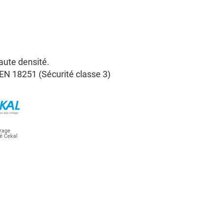
ute densité.
 EN 18251 (Sécurité classe 3)
trage
ié Cekal