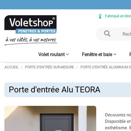
Fabriqué en Br
Volet roulant
Fenêtre et baie
ACCUEIL
PORTE D'ENTRÉE SUR-MESURE
PORTE D'ENTRÉE ALUMINIUM 
Volet Roulant rénovation
Fenêtre ALU sur mesure
Clôture aluminium
Verrière intérieure - sur
Porte de garage enroulable
Baie vitrée ALU sur mesure
Volet Roulant avec coffre
Claustra bois – lames
Clôture bois
Verrière bois
Porte d'en
Moustiqu
aluminium
mesure
tunnel intégré
alu 56 mm
verticales
enroulabl
Porte d'entrée Alu TEORA
Découvrez n
Disponible en
esthétisme. E