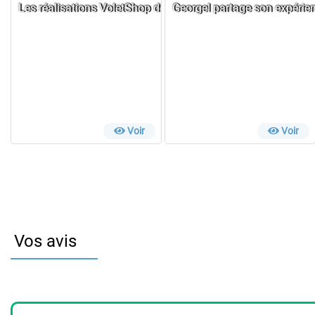
Les réalisations VoletShop de Francis, un résultat au rende
Georgel partage son expérie
Voir
Voir
Vos avis