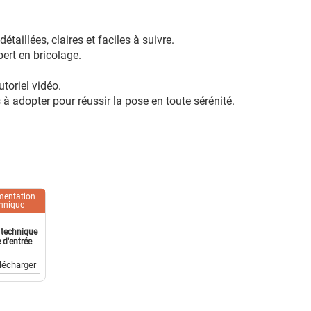
taillées, claires et faciles à suivre.
ert en bricolage.
toriel vidéo.
 à adopter pour réussir la pose en toute sérénité.
entation
hnique
 technique
 d'entrée
lécharger