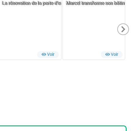
édric
La rénovation de la porte d’entrée de Corentin en images
Marcel transforme son bâtimen
Voir
Voir