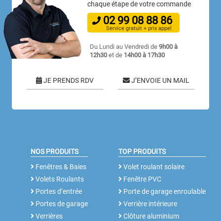
chaque étape de votre commande
02
99
08
88
86
Service gratuit + prix appel
Du Lundi au Vendredi de
9h00 à
12h30
et de
14h00 à 17h30
JE PRENDS RDV
J’ENVOIE UN MAIL
NOS PRODUITS
TOP PRODUITS
Fenêtres & Baies
Volet roulant solaire
Volets Roulants
Fenêtre PVC
Portes d’entrée
Porte de garage enroulable
Portes de garage
Verrière intérieure
Verrières
Clôture aluminium