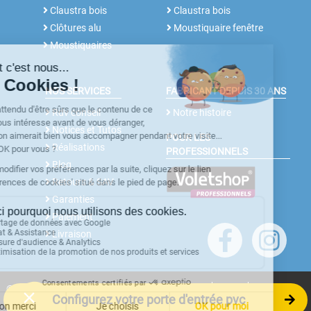
Claustra bois
Claustra bois
Clôtures alu
Moustiquaire fenêtre
Moustiquaires
NOS SERVICES
FABRICANT DEPUIS 30 ANS
Rdv conseil
Notre histoire
Notices et Tutos
POUR LES
Réalisations
PROFESSIONNELS
Blog
Retours & SAV
Garanties
Paiement
Livraison
©
Voletshop.fr
- 56910 CARENTOIR (FRANCE)
CGV
Configurez votre porte d'entrée pvc
Mentions légales
Plan du site
Préférences cookies