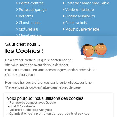
Portes d’entrée
Porte de garage enroulable
Portes de garage
Verrière intérieure
Verrières
Clôture aluminium
Claustra bois
Claustra bois
Clôtures alu
Moustiquaire fenêtre
Moustiquaires
NOS SERVICES
FABRICANT DEPUIS 30 ANS
Rdv conseil
Notre histoire
Notices et Tutos
POUR LES
Réalisations
PROFESSIONNELS
Blog
Retours & SAV
Garanties
Paiement
Livraison