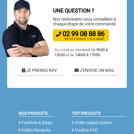
UNE QUESTION ?
Nos techniciens vous conseillent à
chaque étape de votre commande
02
99
08
88
86
Service gratuit + prix appel
Du Lundi au Vendredi de
9h00 à
12h30
et de
14h00 à 17h30
JE PRENDS RDV
J’ENVOIE UN MAIL
NOS PRODUITS
TOP PRODUITS
Fenêtres & Baies
Volet roulant solaire
Volets Roulants
Fenêtre PVC