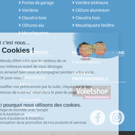
Portes de garage
Verrière intérieure
Verrières
Clôture aluminium
Claustra bois
Claustra bois
Clôtures alu
Moustiquaire fenêtre
Moustiquaires
NOS SERVICES
FABRICANT DEPUIS 30 ANS
Rdv conseil
Notre histoire
Notices et Tutos
POUR LES
Réalisations
PROFESSIONNELS
Blog
Retours & SAV
Garanties
Paiement
Livraison