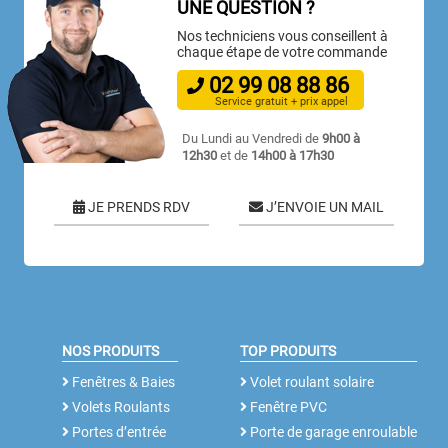
UNE QUESTION ?
Nos techniciens vous conseillent à
chaque étape de votre commande
02
99
08
88
86
Service gratuit + prix appel
Du Lundi au Vendredi de
9h00 à
12h30
et de
14h00 à 17h30
JE PRENDS RDV
J’ENVOIE UN MAIL
NOS PRODUITS
TOP PRODUITS
Fenêtres & Baies
Volet roulant solaire
Volets Roulants
Fenêtre PVC
Portes d’entrée
Porte de garage enroulable