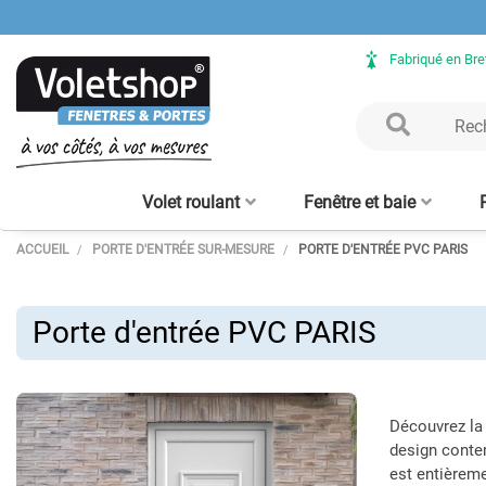
Fabriqué en Br
Volet roulant
Fenêtre et baie
ACCUEIL
PORTE D'ENTRÉE SUR-MESURE
PORTE D'ENTRÉE PVC PARIS
Volet Roulant rénovation
Fenêtre ALU sur mesure
Clôture aluminium
Verrière intérieure - sur
Porte de garage enroulable
Baie vitrée ALU sur mesure
Volet Roulant avec coffre
Claustra bois – lames
Clôture bois
Verrière bois
Porte d'en
Moustiqu
aluminium
mesure
tunnel intégré
alu 56 mm
verticales
enroulabl
Porte d'entrée PVC PARIS
Découvrez l
design contem
est entièreme