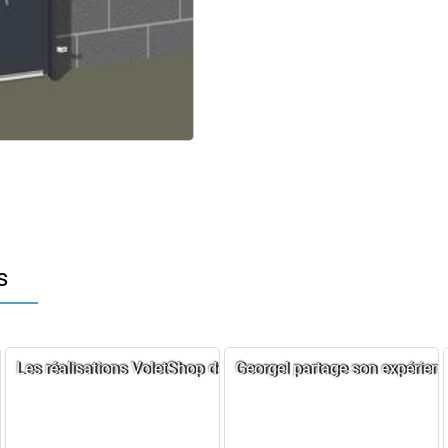
s
es sur mesure
rme son intérieur
Les réalisations VoletShop de Francis, un résultat au rendez-
Georgel partage son expérien