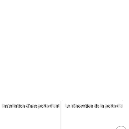
vous
ce
Installation d’une porte d’entrée réussie chez Damien
La rénovation de la porte d’ent