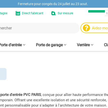
Fermeture pour congés du 24 juillet au 23 aout.
etagne
Direct fabricant
Sur mesure
Aidez-mo
Porte d'entrée
Porte de garage
Verrière
Cl
Moteurs et automat
Niche murale en chê
Ve
 - sur mesure
trée aluminium
aire fenêtre
Porte de garage enroulable
Volet roulant sans coffre
Fenêtre PVC sur mesure
Clôtures alu design
Tasseaux muraux
Cloison verrière - sur mesure
Moustiquaire enroulable
Porte d'entrée PVC
Tablier de volet roulant
Panneau brise-vue
Moustiquaire
in
Fenêtre Hybride ALU/PVC
e sur mesure
alu 77 mm
sans perçage, amovible, sur
pour fenêtre 
d
mesure
mes
Pièces et accessoire
Etagère en chêne su
s
Pr
Pièces de claustra b
ve
a
porte d'entrée PVC PARIS
, conçue pour allier haute performance th
porain. Offrant une excellente isolation et une sécurité renforcée
nt personnalisable pour s'adapter à l'architecture de votre maison.