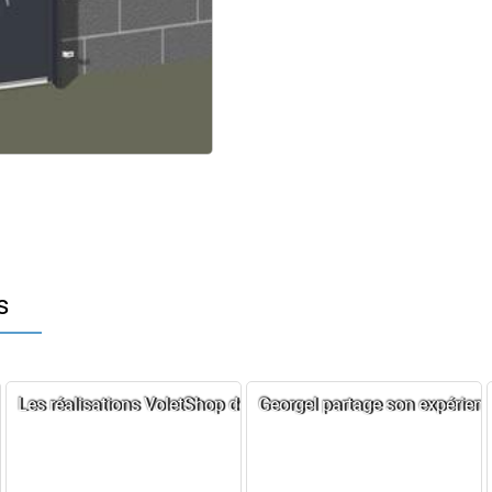
s
es sur mesure
rme son intérieur
Les réalisations VoletShop de Francis, un résultat au rendez-
Georgel partage son expérien