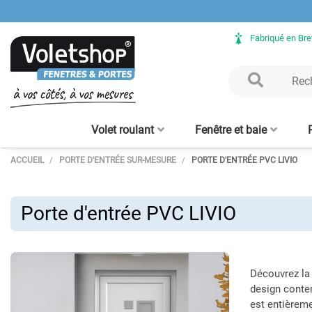
Fabriqué en Br
Volet roulant
Fenêtre et baie
ACCUEIL
PORTE D'ENTRÉE SUR-MESURE
PORTE D'ENTRÉE PVC LIVIO
Volet Roulant rénovation
Fenêtre ALU sur mesure
Clôture aluminium
Verrière intérieure - sur
Porte de garage enroulable
Baie vitrée ALU sur mesure
Volet Roulant avec coffre
Claustra bois – lames
Clôture bois
Verrière bois
Porte d'en
Moustiqu
aluminium
mesure
tunnel intégré
alu 56 mm
verticales
enroulabl
Porte d'entrée PVC LIVIO
Découvrez l
design contem
est entièreme