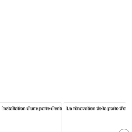
vous
ce
Installation d’une porte d’entrée réussie chez Damien
La rénovation de la porte d’ent