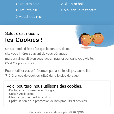
Claustra bois
Claustra bois
Clôtures alu
Moustiquaire fenêtre
Moustiquaires
NOS SERVICES
FABRICANT DEPUIS 30 ANS
Rdv conseil
Notre histoire
Notices et Tutos
POUR LES
Réalisations
PROFESSIONNELS
Blog
Retours & SAV
Garanties
Paiement
Livraison
©
Voletshop.fr
- 56910 CARENTOIR (FRANCE)
CGV
Mentions légales
Plan du site
Préférences cookies