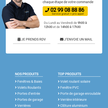
chaque étape de votre commande
02
99
08
88
86
Service gratuit + prix appel
Du Lundi au Vendredi de
9h00 à
12h30
et de
14h00 à 17h30
JE PRENDS RDV
J’ENVOIE UN MAIL
NOS PRODUITS
TOP PRODUITS
Fenêtres & Baies
Volet roulant solaire
Volets Roulants
Fenêtre PVC
Portes d’entrée
Porte de garage enroulable
Portes de garage
Verrière intérieure
Verrières
Clôture aluminium