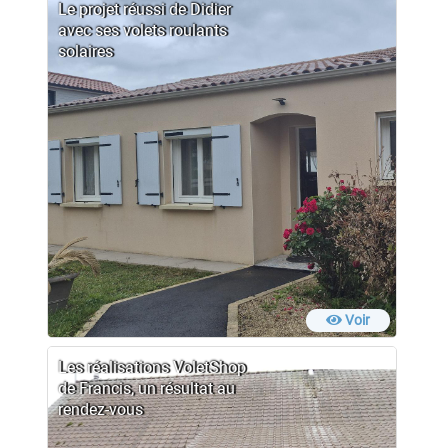
Le projet réussi de Didier
avec ses volets roulants
solaires
Voir
Les réalisations VoletShop
de Francis, un résultat au
rendez-vous