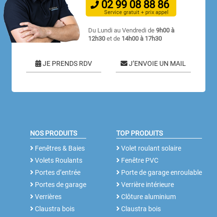
02
99
08
88
86
Service gratuit + prix appel
Du Lundi au Vendredi de
9h00 à
12h30
et de
14h00 à 17h30
JE PRENDS RDV
J’ENVOIE UN MAIL
NOS PRODUITS
TOP PRODUITS
Fenêtres & Baies
Volet roulant solaire
Volets Roulants
Fenêtre PVC
Portes d’entrée
Porte de garage enroulable
Portes de garage
Verrière intérieure
Verrières
Clôture aluminium
Claustra bois
Claustra bois