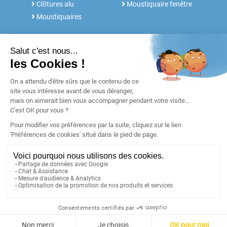
Clôtures alu
Moustiquaire fenêtre
Moustiquaires
NOS SERVICES
FABRICANT DEPUIS 30 ANS
Rdv conseil
Notre histoire
Notices et Tutos
POUR LES
Réalisations
PROFESSIONNELS
Blog
Retours & SAV
Garanties
Paiement
Livraison
©
Voletshop.fr
- 56910 CARENTOIR (FRANCE)
CGV
Mentions légales
Plan du site
Préférences cookies
Configurez votre fenêtre alu climax 3.0