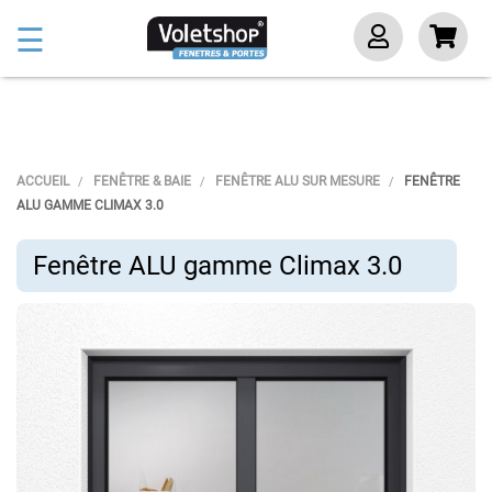
Basculer
☰
la
navigation
ACCUEIL
FENÊTRE & BAIE
FENÊTRE ALU SUR MESURE
FENÊTRE
ALU GAMME CLIMAX 3.0
Fenêtre ALU gamme Climax 3.0